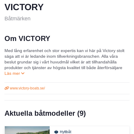
VICTORY
Båtmärken
Om VICTORY
Med lång erfarenhet och stor expertis kan vi här på Victory stolt
säga att vi är ledande inom tillverkningsbranschen. Alla våra
beslut grundar sig i vårt huvudmål vilket är att tillhandahålla
produkter och tjänster av högsta kvalitet till både återförsäljare
och kunder.
Victory Boats byggs i Samara i Ryssland. Detta är en region där
www.victory-boats.se/
det finns ett mycket stort kunnande inom båtbyggeri och där de
som svetsar är kungar. Victory Boats har ett skrov av helsvetsad
aluminium med en extraordinärt hög finish, och inner-liner av
plast. Hamnkapell och dynor i hela båten är standardutrustning
Aktuella båtmodeller (
9
)
även på den minsta modellen.
Hyttbåt