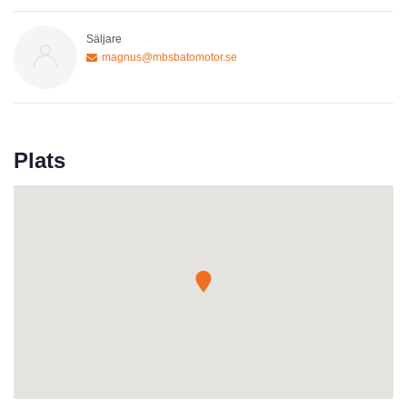
Säljare
magnus@mbsbatomotor.se
Plats