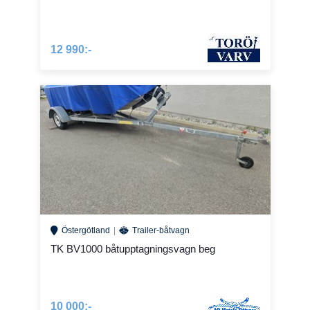
12 990:-
Östergötland
Trailer-båtvagn
TK BV1000 båtupptagningsvagn beg
10 000:-