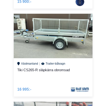
15 900:-
Västmanland
Trailer-båtvagn
Tiki CS265-R släpkärra obromsad
16 995:-