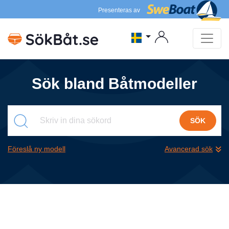
Presenteras av
Sök bland Båtmodeller
SÖK
Föreslå ny modell
Avancerad sök