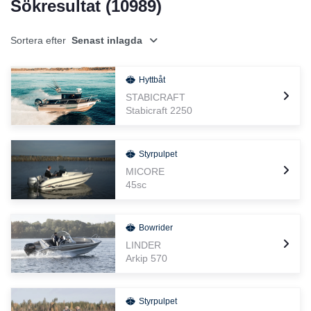
Sökresultat (
10989
)
Sortera efter
Senast inlagda
Hyttbåt
STABICRAFT
Stabicraft 2250
Styrpulpet
MICORE
45sc
Bowrider
LINDER
Arkip 570
Styrpulpet