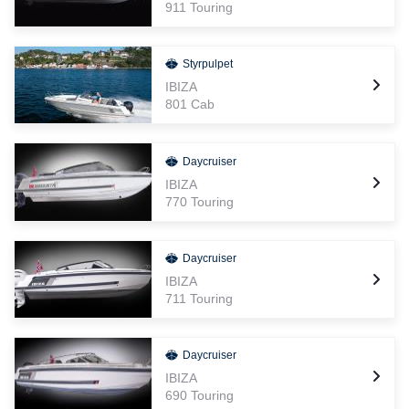
911 Touring
Styrpulpet
IBIZA
801 Cab
Daycruiser
IBIZA
770 Touring
Daycruiser
IBIZA
711 Touring
Daycruiser
IBIZA
690 Touring