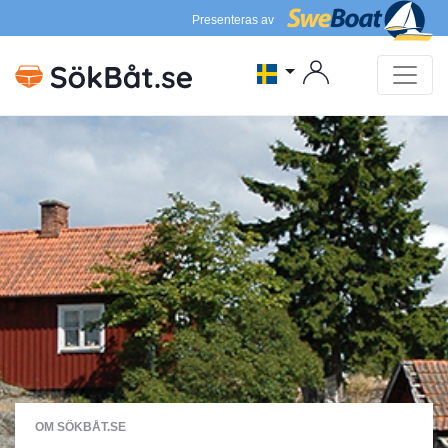
Presenteras av
OM SÖKBÅT.SE