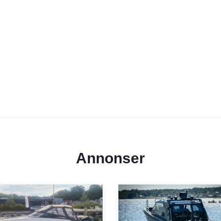
llhandahålla alla de tillbehör
m med
a känna full frihet så
rförvaring.
iv kort och gott.
Annonser
.00-14.00