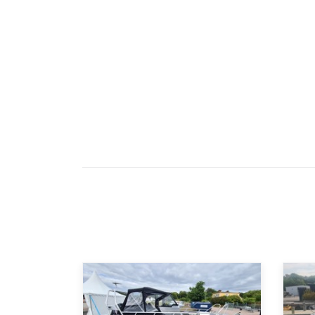
servicetekniker hos oss före leverans. Vi kan också ti
du kan tänkas önska dig och vi hjälper dig dessuto
finansiering och försäkringar. För att du som kund sk
erbjuder vi även service och reparationer samt vinte
Välkommen till Marinkompaniet i Karlshamn.
Vi står för valfrihet, service och trygghet. Ett bra båtl
Öppet-tider: Måndag-Fredag 10.00-17.00 Lördag 11