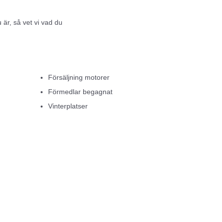
är, så vet vi vad du
v enkelt, tryggt och
Försäljning motorer
båtliv.
Förmedlar begagnat
Vinterplatser
e kunskap än vad något
 i ryggen agerar
 alla situationer.
h motorer.
– till ett bra pris.
i havet av en