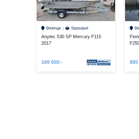
Blekinge
Styrpulpet
Bl
Anytec 530 SP Mercury F115
Finn
2017
F25
349 000:-
895