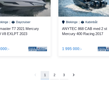
ekinge
Daycruiser
Blekinge
Kabinbåt
master T7 2021 Mercury
ANYTEC 868 CAB med 2 st
0 V8 EXLPT 2023
Mercury 400 Racing 2017
 000:-
1 995 000:-
1
2
3