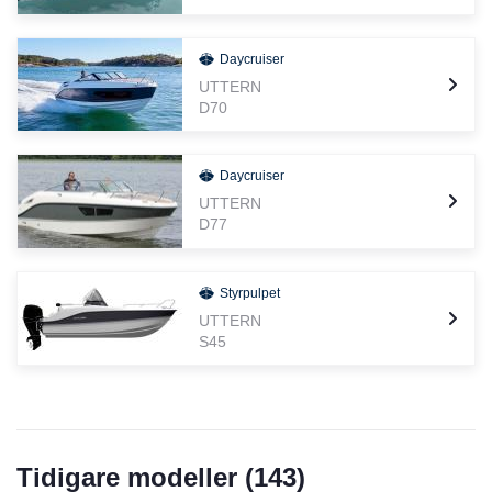
Daycruiser
UTTERN
D70
Daycruiser
UTTERN
D77
Styrpulpet
UTTERN
S45
Tidigare modeller (
143
)