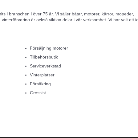
s i branschen i över 75 år. Vi säljer båtar, motorer, kärror, mopeder,
 vinterförvaring är också viktiga delar i vår verksamhet. Vi har valt att 
oriserade för Yamaha, Mercury och Mercruiser.
a med i utvecklingen och ligga steget före våra kunders behov. Lokalerna 
ta showroom utav båtar, tillbehörsbutik, verkstad & förvaring.
Försäljning motorer
Tillbehörsbutik
ice och de finaste produkterna.
Serviceverkstad
, Quarken, Finnmaster, Husky, Micore, Ryds, Terhi & Linder.
Vinterplatser
Försäkring
Grossist
ler vattenskoter & har ett mycket gott begagnat lager.