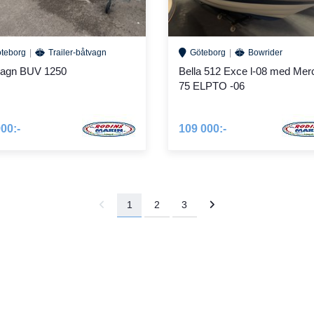
teborg
Trailer-båtvagn
Göteborg
Bowrider
vagn BUV 1250
Bella 512 Exce l-08 med Mer
75 ELPTO -06
00:-
109 000:-
1
2
3