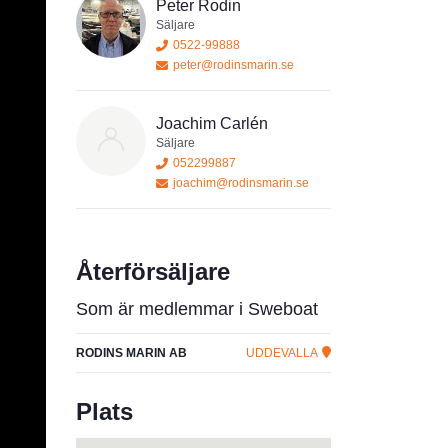
Peter Rodin
Säljare
0522-99888
peter@rodinsmarin.se
Joachim Carlén
Säljare
052299887
joachim@rodinsmarin.se
Återförsäljare
Som är medlemmar i Sweboat
RODINS MARIN AB
UDDEVALLA
Plats