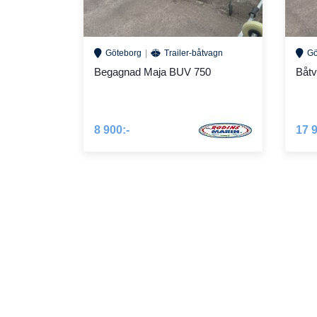
Göteborg
Trailer-båtvagn
Gö
Begagnad Maja BUV 750
Båt
8 900:-
17 9