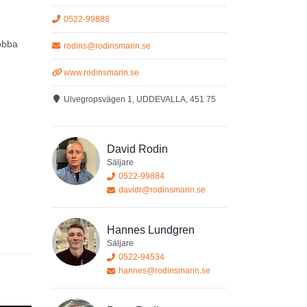
0522-99888
jobba
rodins@rodinsmarin.se
www.rodinsmarin.se
är väl
Ulvegropsvägen 1, UDDEVALLA, 451 75
David Rodin
Säljare
0522-99884
davidr@rodinsmarin.se
Hannes Lundgren
Säljare
0522-94534
hannes@rodinsmarin.se