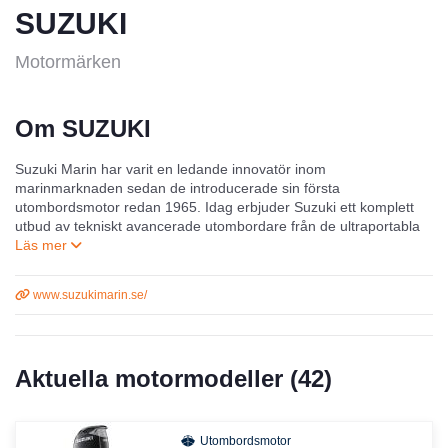
SUZUKI
Motormärken
Om SUZUKI
Suzuki Marin har varit en ledande innovatör inom
marinmarknaden sedan de introducerade sin första
utombordsmotor redan 1965. Idag erbjuder Suzuki ett komplett
utbud av tekniskt avancerade utombordare från de ultraportabla
2,5 hästkrafterna till vårt flaggskepp DF350 V6. Suzuki fortsätter
att utveckla nya sätt att ge kunderna och båtindustrin den lätta,
effektiva och pålitliga 4-taktskraften de behöver. Dessutom
www.suzukimarin.se/
erbjuder Suzuki hela 7 års motorgaranti.
Aktuella motormodeller (
42
)
Utombordsmotor