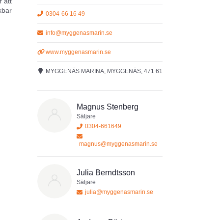
 att
nkbar
0304-66 16 49
info@myggenasmarin.se
tt
www.myggenasmarin.se
MYGGENÄS MARINA, MYGGENÄS, 471 61
Magnus Stenberg
röm och
Säljare
0304-661649
magnus@myggenasmarin.se
Julia Berndtsson
Säljare
julia@myggenasmarin.se