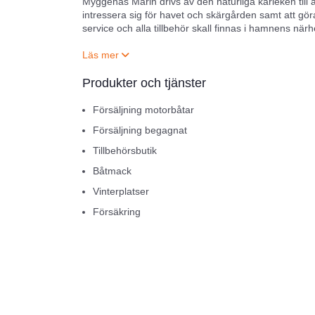
Myggenäs Marin drivs av den naturliga kärleken till a
intressera sig för havet och skärgården samt att göra det
service och alla tillbehör skall finnas i hamnens närh
Det finns mycket att upptäcka i området, vattnen är 
starta sin upptäcksfärd runt Tjörn.
Produkter och tjänster
Förvara din båt i Myggenäs, vi lyfter, servar och fö
Försäljning motorbåtar
Försäljning begagnat
Utrusta båten hos oss, vi har möjligheter att uppda
Tillbehörsbutik
Välkommen till Myggenäs marin, i butiken hittar du 
Båtmack
Silver. Vi säljer även Yam gummibåtar.
Välkommen!
Vinterplatser
Försäkring