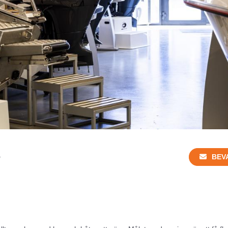
B
BEV