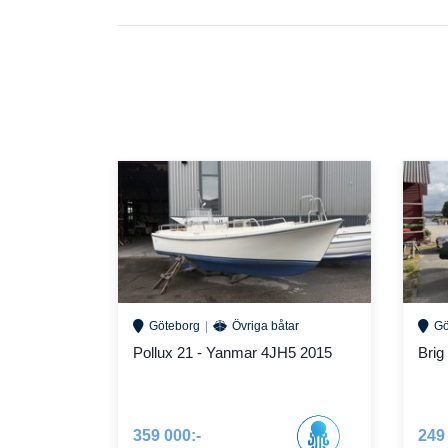
Göteborg
Övriga båtar
Gö
Pollux 21 - Yanmar 4JH5 2015
Brig
359 000:-
249