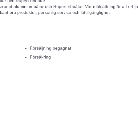
tar och Rupert ribbåtar
rronet aluminiumbåtar och Rupert ribbåtar. Vår målsättning är att erbj
t bra produkter, personlig service och lättillgänglighet.
alitetsmedvetenhet och ständiga jakt på användarvänliga lösningar åter
vi valt som våra leverantörer och samarbetspartners.
skärgård, där våra kunder har möjlighet att uppleva båtarna i sjön oc
gliga som representerar vårt breda sortiment.
Försäljning begagnat
Försäkring
a båtar.