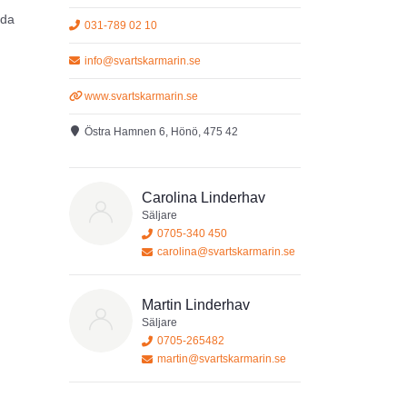
uda
031-789 02 10
info@svartskarmarin.se
speglas
www.svartskarmarin.se
h även
Östra Hamnen 6, Hönö, 475 42
Carolina Linderhav
Säljare
0705-340 450
carolina@svartskarmarin.se
Martin Linderhav
Säljare
0705-265482
martin@svartskarmarin.se