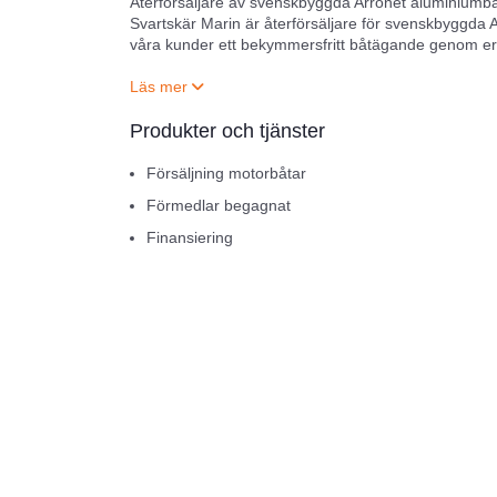
Återförsäljare av svenskbyggda Arronet aluminiumbå
Svartskär Marin är återförsäljare för svenskbyggda A
våra kunder ett bekymmersfritt båtägande genom erkän
Våra kunder skall känna sig säkra i att vår höga kv
i våra produkter. Kvalitetstänkandet har styrt vilka 
Produkter och tjänster
Vår verksamhet utgår från Öckerö i Göteborgs norra 
boka in provkörningar. Vi har ett antal båtar tillgän
Försäljning motorbåtar
Förmedlar begagnat
Kontakta oss för att boka en personlig visning av vår
Finansiering