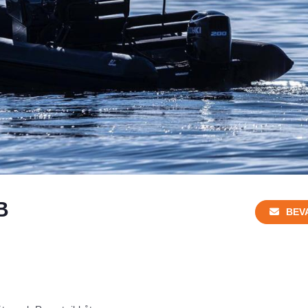
B
BEV