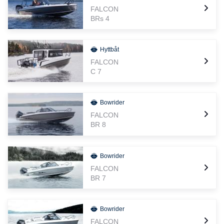
vattensport och fisketurer. En positiv båtupplevelse är det
FALCON
viktigaste för Falcons, precis som det alltid har varit under hela
BRs 4
Bella Boats historia.”
Hyttbåt
FALCON
C 7
Bowrider
FALCON
BR 8
Bowrider
FALCON
BR 7
Bowrider
FALCON