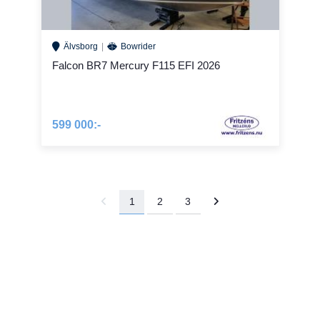
Älvsborg
Bowrider
Falcon BR7 Mercury F115 EFI 2026
599 000:-
1
2
3