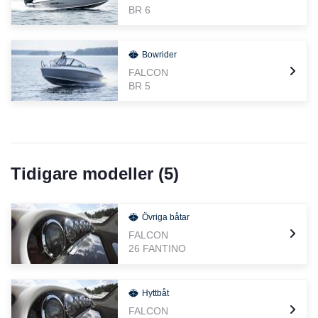
BR 6
Bowrider
FALCON
BR 5
Tidigare modeller (
5
)
Övriga båtar
FALCON
26 FANTINO
Hyttbåt
FALCON