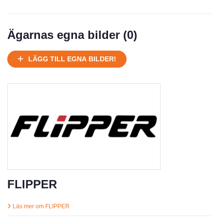
Normalt skick
Välhållen
Mycket välhållen
Ägarnas egna bilder (
0
)
Ej körbart skick, bör transporteras på land
Under normalt skick, kan kräva reparation
LÄGG TILL EGNA BILDER!
Normalt skick
Försäljningsår
Årsmodell
Skick
Pris
Motor
FLIPPER
Läs mer om FLIPPER