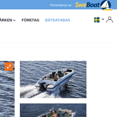
Presenteras av
ÄRKEN
FÖRETAG
BÅTDATABAS