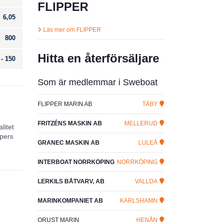
FLIPPER
6,05
Läs mer om FLIPPER
800
Hitta en återförsäljare
 - 150
Som är medlemmar i Sweboat
FLIPPER MARIN AB
TÄBY
FRITZÉNS MASKIN AB
MELLERUD
litet
ppers
GRANEC MASKIN AB
LULEÅ
INTERBOAT NORRKÖPING
NORRKÖPING
LERKILS BÅTVARV, AB
VALLDA
MARINKOMPANIET AB
KARLSHAMN
ORUST MARIN
HENÅN