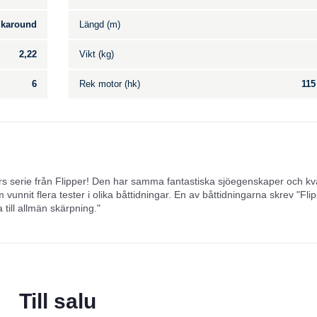
karound
Längd (m)
2,22
Vikt (kg)
6
Rek motor (hk)
115
ers serie från Flipper! Den har samma fantastiska sjöegenskaper och kva
unnit flera tester i olika båttidningar. En av båttidningarna skrev "Fli
 till allmän skärpning."
Till salu