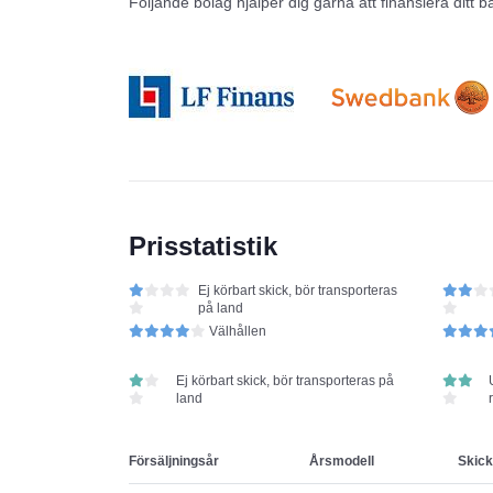
Följande bolag hjälper dig gärna att finansiera ditt b
Prisstatistik
Ej körbart skick, bör transporteras
på land
Välhållen
Ej körbart skick, bör transporteras på
land
Försäljningsår
Årsmodell
Skick