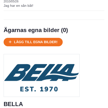
Mycket välhållen
2010/05/26
Jag har en sån båt!
Ej körbart skick, bör transporteras på land
Under normalt skick, kan kräva reparation
Normalt skick
Ägarnas egna bilder (
0
)
Försäljningsår
Årsmodell
Skick
Pris
Motor
LÄGG TILL EGNA BILDER!
BELLA