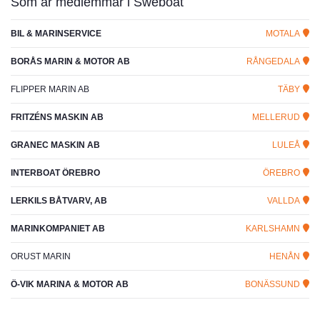
Som är medlemmar i Sweboat
BIL & MARINSERVICE
MOTALA
BORÅS MARIN & MOTOR AB
RÅNGEDALA
FLIPPER MARIN AB
TÄBY
FRITZÉNS MASKIN AB
MELLERUD
GRANEC MASKIN AB
LULEÅ
INTERBOAT ÖREBRO
ÖREBRO
LERKILS BÅTVARV, AB
VALLDA
MARINKOMPANIET AB
KARLSHAMN
ORUST MARIN
HENÅN
Ö-VIK MARINA & MOTOR AB
BONÄSSUND