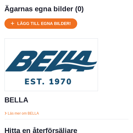
Mycket välhållen
Ägarnas egna bilder (
0
)
Ej körbart skick, bör transporteras på land
Under normalt skick, kan kräva reparation
LÄGG TILL EGNA BILDER!
Normalt skick
Försäljningsår
Årsmodell
Skick
Pris
Motor
BELLA
Läs mer om BELLA
Hitta en återförsäljare