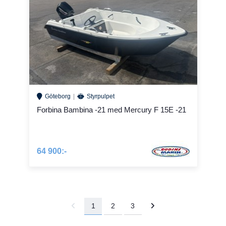
Göteborg
Styrpulpet
Forbina Bambina -21 med Mercury F 15E -21
64 900:-
1
2
3