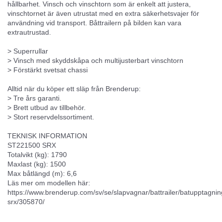
hållbarhet. Vinsch och vinschtorn som är enkelt att justera,
vinschtornet är även utrustat med en extra säkerhetsvajer för
användning vid transport. Båttrailern på bilden kan vara
extrautrustad.
> Superrullar
> Vinsch med skyddskåpa och multijusterbart vinschtorn
> Förstärkt svetsat chassi
Alltid när du köper ett släp från Brenderup:
> Tre års garanti.
> Brett utbud av tillbehör.
> Stort reservdelssortiment.
TEKNISK INFORMATION
ST221500 SRX
Totalvikt (kg): 1790
Maxlast (kg): 1500
Max båtlängd (m): 6,6
Läs mer om modellen här:
https://www.brenderup.com/sv/se/slapvagnar/battrailer/batupptagni
srx/305870/