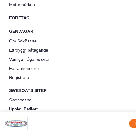
Motormärken
FÖRETAG
GENVÄGAR
Om SökBåt.se
Ett tryggt båtägande
Vanliga frågor & svar
För annonsörer
Registrera
SWEBOATS SITER
Sweboat.se
Upplev Båtlivet
Upptäck Båtlivet
Allt på sjön i Gustavsberg