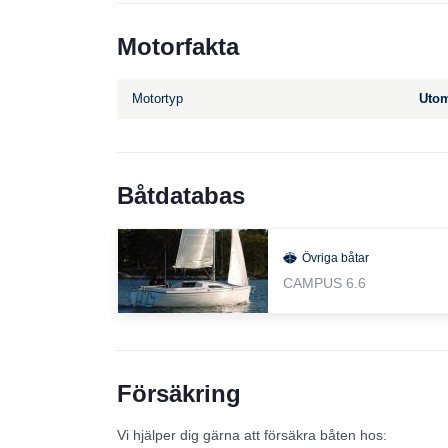
Motorfakta
Motortyp
Utom
Båtdatabas
Övriga båtar
CAMPUS 6.6
Försäkring
Vi hjälper dig gärna att försäkra båten hos: