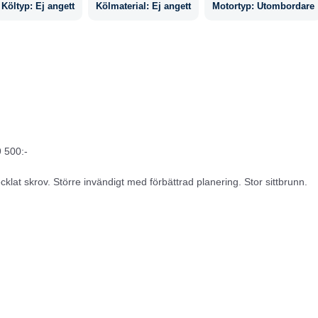
Költyp:
Ej angett
Kölmaterial:
Ej angett
Motortyp:
Utombordare
9 500:-
lat skrov. Större invändigt med förbättrad planering. Stor sittbrunn.