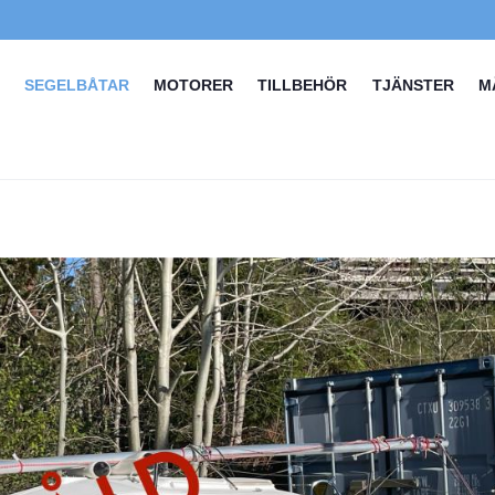
SEGELBÅTAR
MOTORER
TILLBEHÖR
TJÄNSTER
M