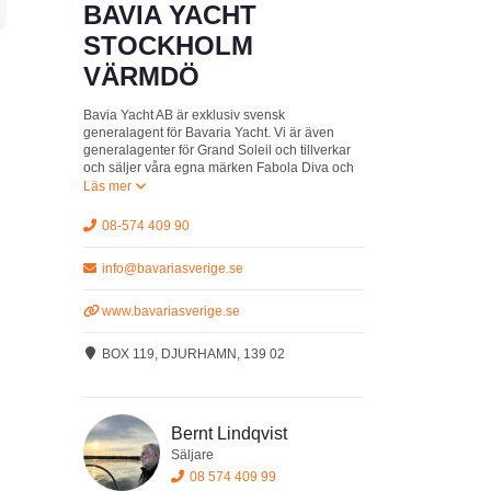
BAVIA YACHT
STOCKHOLM
VÄRMDÖ
Bavia Yacht AB är exklusiv svensk
generalagent för Bavaria Yacht. Vi är även
generalagenter för Grand Soleil och tillverkar
och säljer våra egna märken Fabola Diva och
Fabola Campus.
08-574 409 90
info@bavariasverige.se
www.bavariasverige.se
BOX 119, DJURHAMN, 139 02
Bernt Lindqvist
Säljare
08 574 409 99