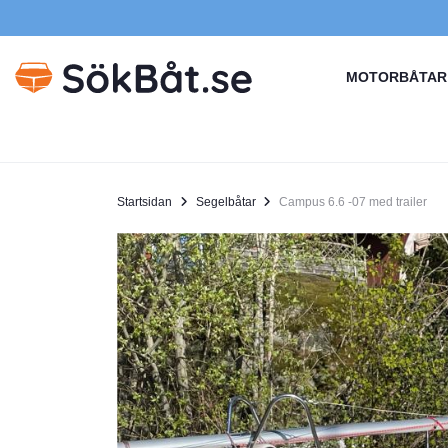
MOTORBÅTAR
Startsidan
Segelbåtar
Campus 6.6 -07 med trailer