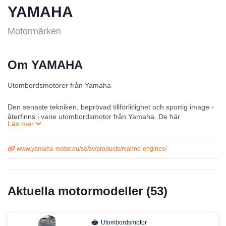
YAMAHA
Motormärken
Om YAMAHA
Utombordsmotorer från Yamaha
Den senaste tekniken, beprövad tillförlitlighet och sportig image -
återfinns i varje utombordsmotor från Yamaha. De här
klassledande motorerna har skapat sig ett avundsvärt rykte runt
om i världen genom att leverera ren glädje och njutning. Bejaka
din passion. Välj Yamaha. Yamaha är Skandinaviens största
www.yamaha-motor.eu/se/sv/products/marine-engines/
leverantör av utombordare!
Tekniska innovationer
Aktuella motormodeller (
53
)
En nyckelfaktor till skillnaden med Yamaha är tekniska
innovationer och utveckling som aldrig upphör. Detta
utvecklingsarbete har resulterat i en komplett serie 4-taktsmotorer
Utombordsmotor