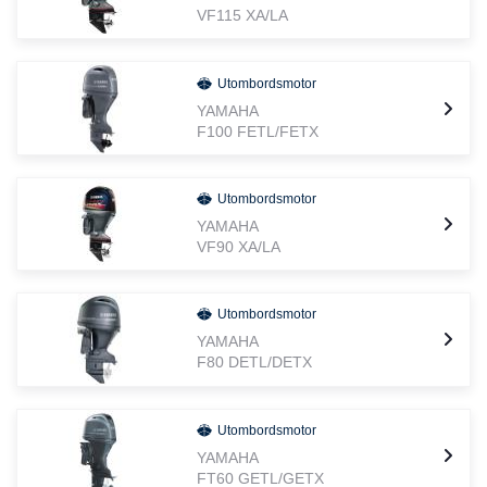
VF115 XA/LA
Vi gör det enkelt att hitta den perfekta 4-taktaren för din båt och
ditt båtliv.
Utombordsmotor
YAMAHA
F100 FETL/FETX
Utombordsmotor
YAMAHA
VF90 XA/LA
Utombordsmotor
YAMAHA
F80 DETL/DETX
Utombordsmotor
YAMAHA
FT60 GETL/GETX