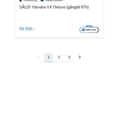
Göteborg
Vattenskoter
SÅLD! Yamaha VX Deluxe (gångtid 87h)
59 000:-
1
2
3