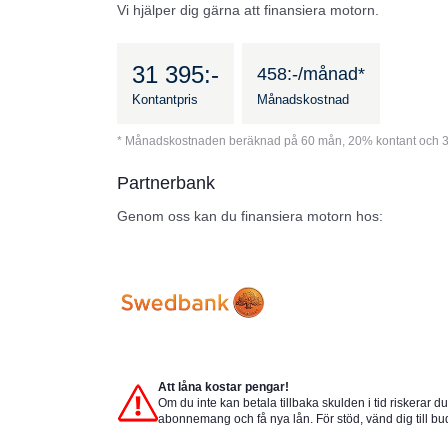
Vi hjälper dig gärna att finansiera motorn.
31 395:-
458:-/månad*
Kontantpris
Månadskostnad
* Månadskostnaden beräknad på 60 mån, 20% kontant och 3
Partnerbank
Genom oss kan du finansiera motorn hos:
Att låna kostar pengar!
Om du inte kan betala tillbaka skulden i tid riskerar d
abonnemang och få nya lån. För stöd, vänd dig till b