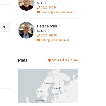
Säljare
0522-94534
hannes@rodinsmarin.se
Peter Rodin
9,9
Säljare
0522-99888
peter@rodinsmarin.se
Plats
VISA PÅ KARTAN