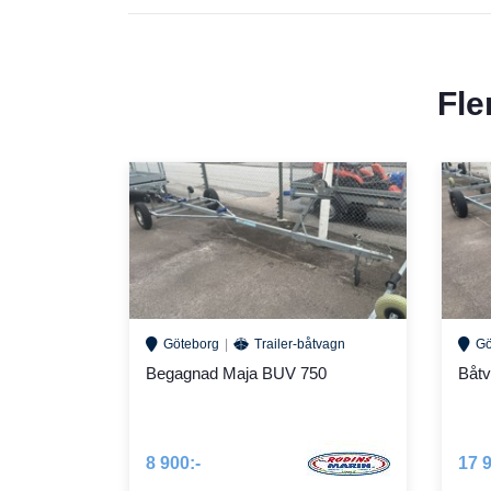
Fle
Göteborg
Trailer-båtvagn
Gö
Begagnad Maja BUV 750
Båt
8 900:-
17 9