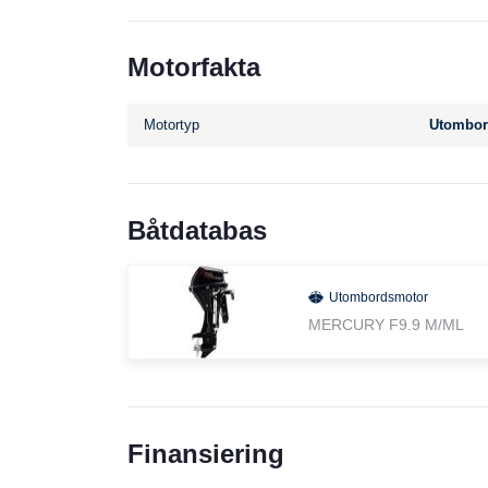
Motorfakta
Motortyp
Utombor
Båtdatabas
Utombordsmotor
MERCURY F9.9 M/ML
Finansiering