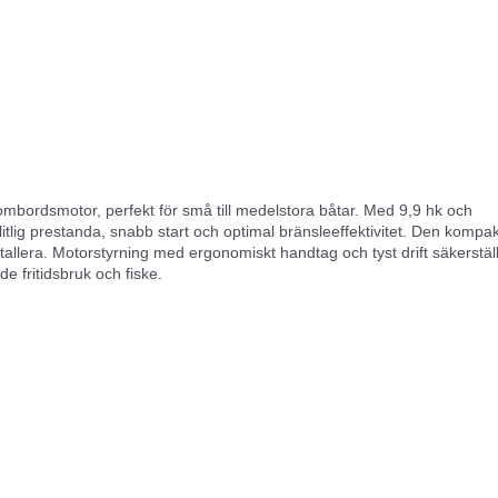
tombordsmotor, perfekt för små till medelstora båtar. Med 9,9 hk och
litlig prestanda, snabb start och optimal bränsleeffektivitet. Den kompa
stallera. Motorstyrning med ergonomiskt handtag och tyst drift säkerstäl
de fritidsbruk och fiske.