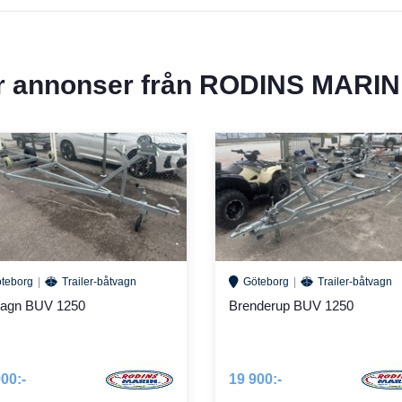
r annonser från
RODINS MARIN
teborg
Trailer-båtvagn
Göteborg
Trailer-båtvagn
vagn BUV 1250
Brenderup BUV 1250
00:-
19 900:-