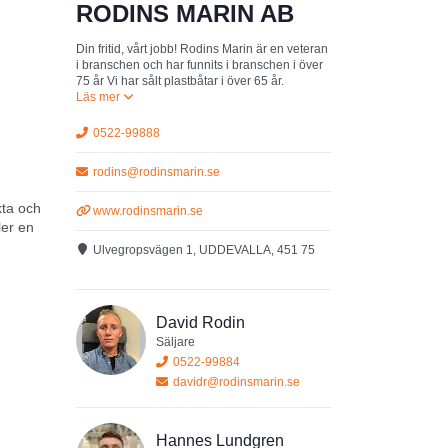
RODINS MARIN AB
Din fritid, vårt jobb! Rodins Marin är en veteran
i branschen och har funnits i branschen i över
75 år Vi har sålt plastbåtar i över 65 år.
0522-99888
rodins@rodinsmarin.se
kta och
www.rodinsmarin.se
ler en
Ulvegropsvägen 1, UDDEVALLA, 451 75
David Rodin
Säljare
0522-99884
davidr@rodinsmarin.se
Hannes Lundgren