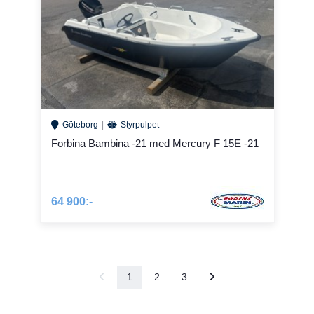
Göteborg
Styrpulpet
Forbina Bambina -21 med Mercury F 15E -21
64 900:-
1
2
3