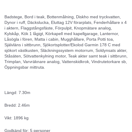
Badstege, Bord i teak, Bottenmålning, Diskho med tryckvatten,
Dynor i ruff, Däckslucka, Eluttag 12V förarplats, Fenderhållare x 4
i aktern, Flaggstångsfäste, Förpulpit, Knopmätare analog,
Kylskåp, Kök 1 lågigt, Körkapell med kapellgarage, Lanternor,
Låsögla i fören, Matta i cabin, Mugghållare, Porta Potti toa,
Självläns i sittbrunn, Sjökortsplotter/Ekolod Garmin 178 C med
sjökort västkusten, Släckningssystem motorrum, Soldynsats akter,
Ståsäten, Sötvattenkylning motor, Teak akter samt teak i sittbrunn,
Trimplan, Varvräknare analog, Vattenskidkrok, Vindrutetorkare sb,
Öppningsbar mittruta.
Längd: 7.30m
Bredd: 2.46m
Vikt: 1896 kg
Godkänd för: 5 personer