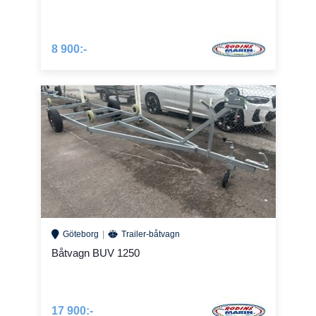
8 900:-
Göteborg
Trailer-båtvagn
Båtvagn BUV 1250
17 900:-