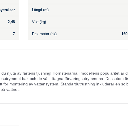
ycruiser
Längd (m)
2,48
Vikt (kg)
7
Rek motor (hk)
150
 du njuta av fartens tjusning! Hörnstenarna i modellens popularitet är 
esutrymmet bak och de väl tilltagna förvaringsutrymmena. Dessutom fi
ett för montering av vattensystem. Standardutrustning inkluderar en so
på vattnet.