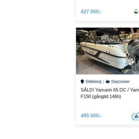
427 000:-
Göteborg
Daycruiser
SÅLD! Yamarin 65 DC / Ya
F150 (gångtid 146h)
495 000:-