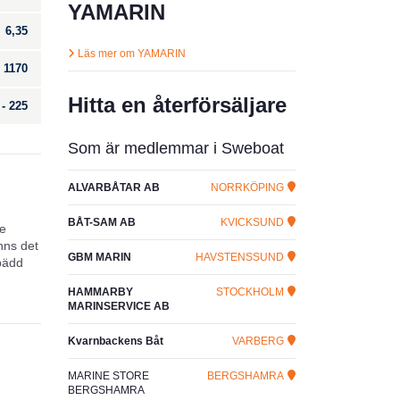
YAMARIN
6,35
Läs mer om YAMARIN
1170
Hitta en återförsäljare
 - 225
Som är medlemmar i Sweboat
ALVARBÅTAR AB
NORRKÖPING
BÅT-SAM AB
KVICKSUND
de
nns det
GBM MARIN
HAVSTENSSUND
lbädd
HAMMARBY
STOCKHOLM
MARINSERVICE AB
Kvarnbackens Båt
VARBERG
MARINE STORE
BERGSHAMRA
BERGSHAMRA