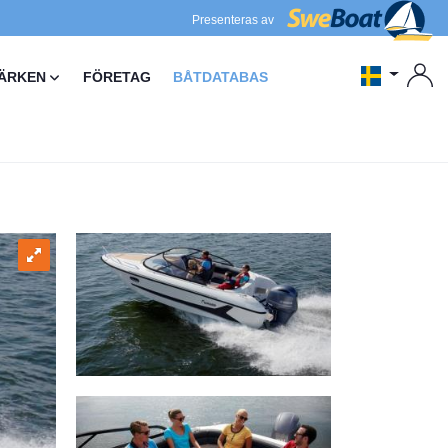
Presenteras av
ÄRKEN
FÖRETAG
BÅTDATABAS