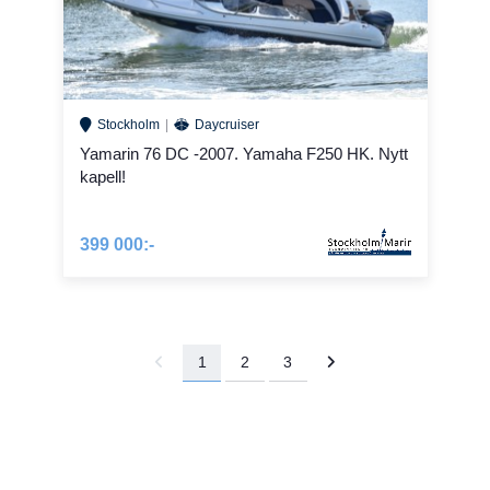
Stockholm
Daycruiser
Yamarin 76 DC -2007. Yamaha F250 HK. Nytt
kapell!
399 000:-
1
2
3