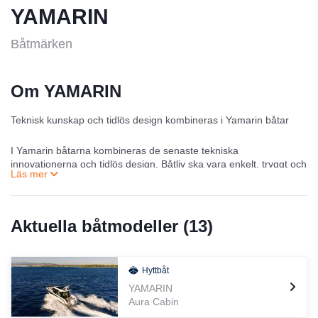
YAMARIN
Båtmärken
Om YAMARIN
Teknisk kunskap och tidlös design kombineras i Yamarin båtar
I Yamarin båtarna kombineras de senaste tekniska
innovationerna och tidlös design. Båtliv ska vara enkelt, tryggt och
bekvämt och därför är köregenskaper den viktigaste egenskapen
hos Yamarin-båtarna. Tack vare den förstklassiga
produktutvecklingen får båtarna höga betyg år efter år i båttester i
både Finland och internationellt. Yamarin är det perfekta valet
Aktuella båtmodeller (
13
)
både för erfarne båtförare och nybörjare. Bekanta dig med
modellsortimentet och välj din Yamarin!
Hyttbåt
Körglädje på ny nivå - Yamarin Q
YAMARIN
Aura Cabin
Nyhetsmodellerna för säsongen 2019, Yamarin 88 DC och 63 BR
är utrustade med det avancerade Yamarin Q-