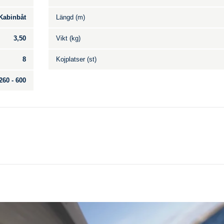
Kabinbåt
Längd (m)
3,50
Vikt (kg)
8
Kojplatser (st)
260 - 600