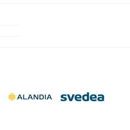
Till salu
.
Inga annonser