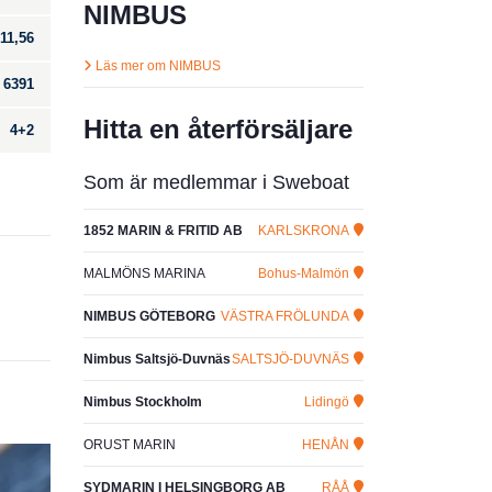
NIMBUS
11,56
Läs mer om NIMBUS
6391
Hitta en återförsäljare
4+2
Som är medlemmar i Sweboat
1852 MARIN & FRITID AB
KARLSKRONA
MALMÖNS MARINA
Bohus-Malmön
NIMBUS GÖTEBORG
VÄSTRA FRÖLUNDA
Nimbus Saltsjö-Duvnäs
SALTSJÖ-DUVNÄS
Nimbus Stockholm
Lidingö
ORUST MARIN
HENÅN
SYDMARIN I HELSINGBORG AB
RÅÅ