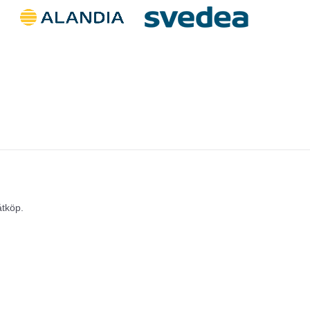
åtköp.