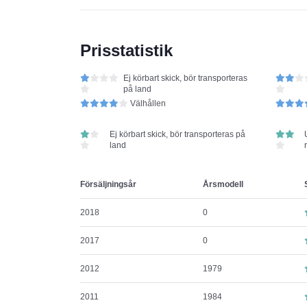
Prisstatistik
Ej körbart skick, bör transporteras
på land
Välhållen
Ej körbart skick, bör transporteras på
land
Försäljningsår
Årsmodell
2018
0
2017
0
2012
1979
2011
1984