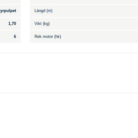
tyrpulpet
Längd (m)
1,70
Vikt (kg)
6
Rek motor (hk)
Till salu
.
Inga annonser