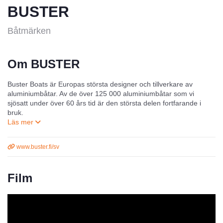
BUSTER
Båtmärken
Om BUSTER
Buster Boats
är Europas största designer och tillverkare av
aluminiumbåtar. Av de över 125 000 aluminiumbåtar som vi
sjösatt under över 60 års tid är den största delen fortfarande i
bruk.
Båtar har tillverkats under Buster-namnet sedan år 1976, men
Busters historia började redan år 1955 med tillverkningen av den
www.buster.fi/sv
första
Kello
-båten.
Till Buster-sortimentet hör 18 båtar, vars minsta medlem är den
Film
fyra meter långa Buster Mini och den största den närmare tio
meter långa Buster Phantom.
Buster Q – standard i alla större Buster-modeller