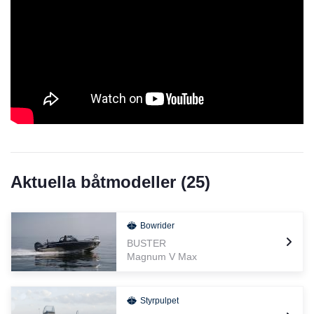
Buster Q smartskärmen hör till standardutrustningen i alla större
Buster-modeller börjande från Buster M2 med dubbelpulpet och
Buster L2. I de största Buster-modellerna kan man installera flera
skärmar, så att föraren kan till exempel på en skärm se kartan
och på en annan motoruppgifterna, vartill man för kartläsaren kan
installera en egen skärm.
Buster Q-smartskärmen kan man komplettera med talrik
tilläggsutrustning. Till urvalet hör bl.a. ekolod, ett toppen skarp
fiskeriekolod, AIS, ljudåtergivningssystem av god kvalitet och
pulskomprimeringsradar. Q är kompatibel med båtstandarden
NMEA 2000, så även andra tillverkares elektronik samtalar utan
problem med apparaten.
Aktuella båtmodeller (
25
)
Buster App
Bowrider
Buster erbjuder alla båtförare att fritt ladda ner båtfararens egen
mobilapplikation, Buster App. Applikationens nyaste egenskap är
BUSTER
en automatisk loggbok som använder telefonens positionering.
Magnum V Max
I applikationens nyaste version använder loggboken telefonens
egna positionsbestämningssystem och fungerar också utan Q-
Styrpulpet
skärmen. Loggbokens färduppgifter och bilder kan man också