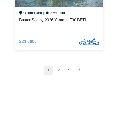
Östergötland
Styrpulpet
Buster Scc ny 2026 Yamaha F30 BETL
221 000:-
1
2
3