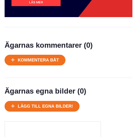
Prisstatistik
Ägarnas kommentarer (
0
)
Ej körbart skick, bör transporteras på land
KOMMENTERA BÅT
Under normalt skick, kan kräva reparation
Normalt skick
Välhållen
Mycket välhållen
Ägarnas egna bilder (
0
)
Ej körbart skick, bör transporteras på land
Under normalt skick, kan kräva reparation
LÄGG TILL EGNA BILDER!
Normalt skick
Försäljningsår
Årsmodell
Skick
Pris
Motor