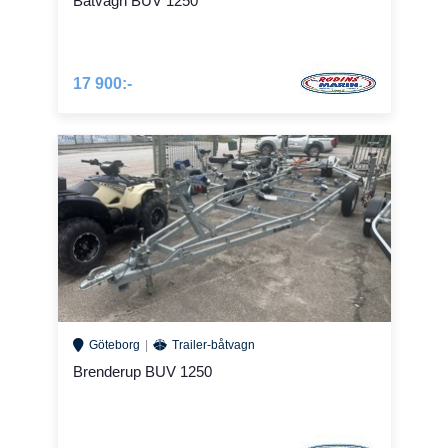
Båtvagn BUV 1250
17 900:-
Göteborg
Trailer-båtvagn
Brenderup BUV 1250