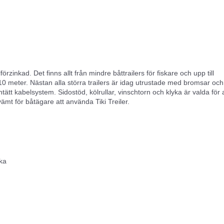
örzinkad. Det finns allt från mindre båttrailers för fiskare och upp till
ll 10 meter. Nästan alla störra trailers är idag utrustade med bromsar oc
ntätt kabelsystem. Sidostöd, kölrullar, vinschtorn och klyka är valda för 
vämt för båtägare att använda Tiki Treiler.
yka