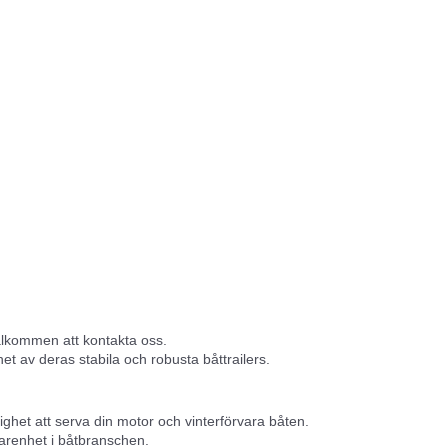
välkommen att kontakta oss.
het av deras stabila och robusta båttrailers.
ghet att serva din motor och vinterförvara båten.
farenhet i båtbranschen.