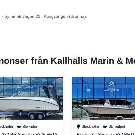
en - Symmetrivägen 29 i Kungsängen (Brunna).
nnonser från
Kallhälls Marin & M
ockholm
Bowrider
Stockholm
Styrpulpet
 230 BR Yamaha F225 FETX
Buster X - Yamaha F80 BETL