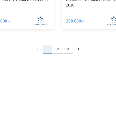
2010
 000:-
209 000:-
1
2
3