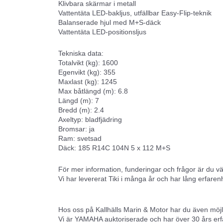
Klivbara skärmar i metall
Vattentäta LED-bakljus, utfällbar Easy-Flip-teknik
Balanserade hjul med M+S-däck
Vattentäta LED-positionsljus
Tekniska data:
Totalvikt (kg): 1600
Egenvikt (kg): 355
Maxlast (kg): 1245
Маx båtlängd (m): 6.8
Längd (m): 7
Bredd (m): 2.4
Axeltyp: bladfjädring
Bromsar: ja
Ram: svetsad
Däck: 185 R14C 104N 5 x 112 M+S
För mer information, funderingar och frågor är du 
Vi har levererat Tiki i många år och har lång erfaren
Hos oss på Kallhälls Marin & Motor har du även möjli
Vi är YAMAHA auktoriserade och har över 30 års er