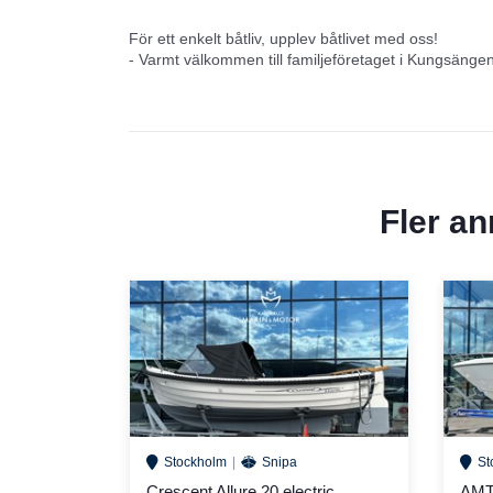
För ett enkelt båtliv, upplev båtlivet med oss!
- Varmt välkommen till familjeföretaget i Kungsäng
Fler a
Stockholm
Snipa
St
Crescent Allure 20 electric
AMT