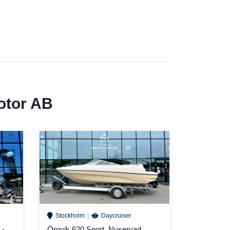
otor AB
Stockholm
Daycruiser
 -
Örnvik 620 Sport, Nyservad