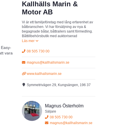
Kallhälls Marin &
Motor AB
Vi är ett familjeföretag med lång erfarenhet av
båtbranschen. Vi har försäljning av nya &
begagnade båtar, båttrailers samt förmedling.
Båttillbehörsbutik med auktoriserad
Yamahaverkstad/reservdelar. Vinterförvaring
av båtar/motorer.
h Easy-
08 505 730 00
att vara
magnus@kallhallsmarin.se
www.kallhallsmarin.se
Symmetrivägen 29, Kungsängen, 196 37
Magnus Österholm
Säljare
08 505 730 00
magnus@kallhallsmarin.se