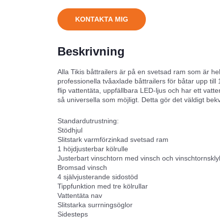
KONTAKTA MIG
Beskrivning
Alla Tikis båttrailers är på en svetsad ram som är helf
professionella tvåaxlade båttrailers för båtar upp ti
flip vattentäta, uppfällbara LED-ljus och har ett vatte
så universella som möjligt. Detta gör det väldigt bek
Standardutrustning:
Stödhjul
Slitstark varmförzinkad svetsad ram
1 höjdjusterbar kölrulle
Justerbart vinschtorn med vinsch och vinschtornskl
Bromsad vinsch
4 självjusterande sidostöd
Tippfunktion med tre kölrullar
Vattentäta nav
Slitstarka surrningsöglor
Sidesteps