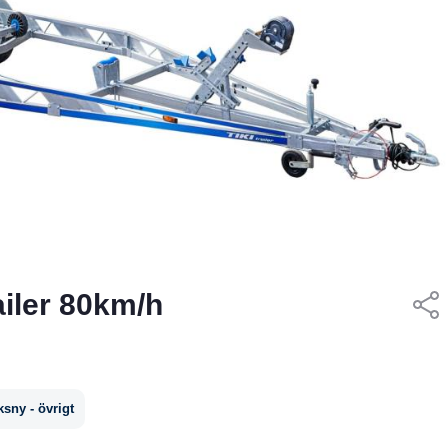
ailer 80km/h
ksny - övrigt