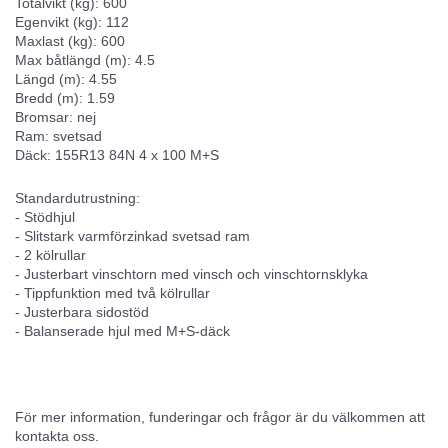
Totalvikt (kg): 600
Egenvikt (kg): 112
Maxlast (kg): 600
Маx båtlängd (m): 4.5
Längd (m): 4.55
Bredd (m): 1.59
Bromsar: nej
Ram: svetsad
Däck: 155R13 84N 4 x 100 M+S
Standardutrustning:
- Stödhjul
- Slitstark varmförzinkad svetsad ram
- 2 kölrullar
- Justerbart vinschtorn med vinsch och vinschtornsklyka
- Tippfunktion med två kölrullar
- Justerbara sidostöd
- Balanserade hjul med M+S-däck
För mer information, funderingar och frågor är du välkommen att
kontakta oss.