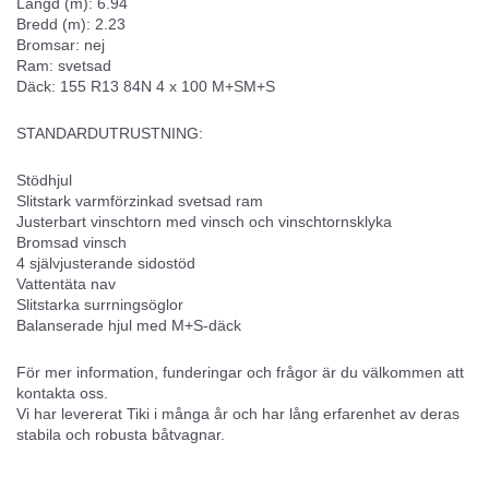
Längd (m): 6.94
Bredd (m): 2.23
Bromsar: nej
Ram: svetsad
Däck: 155 R13 84N 4 x 100 M+SM+S
STANDARDUTRUSTNING:
Stödhjul
Slitstark varmförzinkad svetsad ram
Justerbart vinschtorn med vinsch och vinschtornsklyka
Bromsad vinsch
4 självjusterande sidostöd
Vattentäta nav
Slitstarka surrningsöglor
Balanserade hjul med M+S-däck
För mer information, funderingar och frågor är du välkommen att
kontakta oss.
Vi har levererat Tiki i många år och har lång erfarenhet av deras
stabila och robusta båtvagnar.