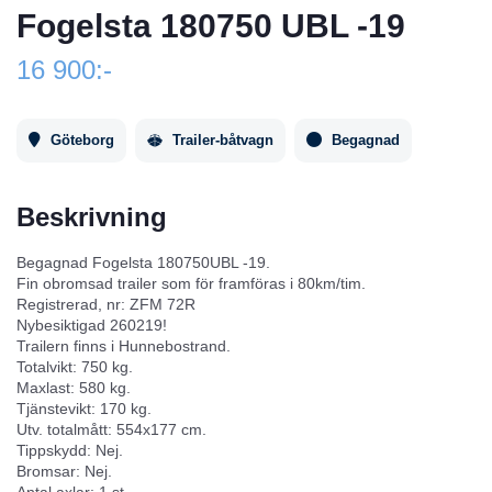
Fogelsta 180750 UBL -19
16 900:-
Göteborg
Trailer-båtvagn
Begagnad
Beskrivning
Begagnad Fogelsta 180750UBL -19.
Fin obromsad trailer som för framföras i 80km/tim.
Registrerad, nr: ZFM 72R
Nybesiktigad 260219!
Trailern finns i Hunnebostrand.
Totalvikt: 750 kg.
Maxlast: 580 kg.
Tjänstevikt: 170 kg.
Utv. totalmått: 554x177 cm.
Tippskydd: Nej.
Bromsar: Nej.
Antal axlar: 1 st.