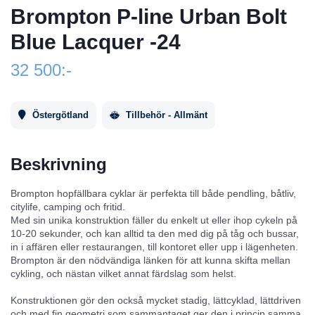
Brompton P-line Urban Bolt
Blue Lacquer -24
32 500:-
Östergötland
Tillbehör - Allmänt
Beskrivning
Brompton hopfällbara cyklar är perfekta till både pendling, båtliv,
citylife, camping och fritid.
Med sin unika konstruktion fäller du enkelt ut eller ihop cykeln på
10-20 sekunder, och kan alltid ta den med dig på tåg och bussar,
in i affären eller restaurangen, till kontoret eller upp i lägenheten.
Brompton är den nödvändiga länken för att kunna skifta mellan
cykling, och nästan vilket annat färdslag som helst.
Konstruktionen gör den också mycket stadig, lättcyklad, lättdriven
och med fin geometri som sammantaget ger den i princip samma