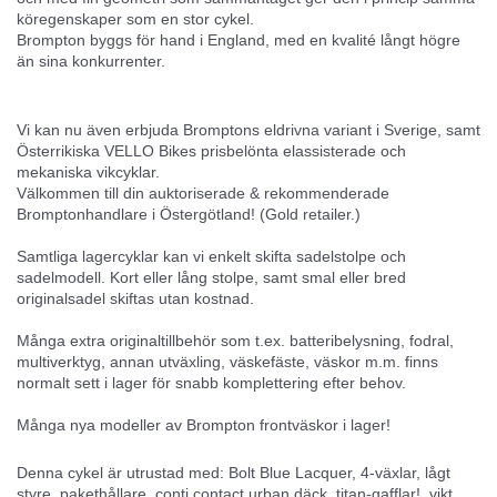
köregenskaper som en stor cykel.
Brompton byggs för hand i England, med en kvalité långt högre
än sina konkurrenter.
Vi kan nu även erbjuda Bromptons eldrivna variant i Sverige, samt
Österrikiska VELLO Bikes prisbelönta elassisterade och
mekaniska vikcyklar.
Välkommen till din auktoriserade & rekommenderade
Bromptonhandlare i Östergötland! (Gold retailer.)
Samtliga lagercyklar kan vi enkelt skifta sadelstolpe och
sadelmodell. Kort eller lång stolpe, samt smal eller bred
originalsadel skiftas utan kostnad.
Många extra originaltillbehör som t.ex. batteribelysning, fodral,
multiverktyg, annan utväxling, väskefäste, väskor m.m. finns
normalt sett i lager för snabb komplettering efter behov.
Många nya modeller av Brompton frontväskor i lager!
Denna cykel är utrustad med: Bolt Blue Lacquer, 4-växlar, lågt
styre, pakethållare, conti contact urban däck, titan-gafflar!, vikt