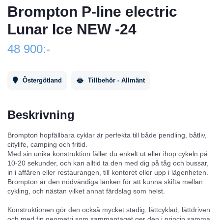
Brompton P-line electric
Lunar Ice NEW -24
48 900:-
Östergötland
Tillbehör - Allmänt
Beskrivning
Brompton hopfällbara cyklar är perfekta till både pendling, båtliv,
citylife, camping och fritid.
Med sin unika konstruktion fäller du enkelt ut eller ihop cykeln på
10-20 sekunder, och kan alltid ta den med dig på tåg och bussar,
in i affären eller restaurangen, till kontoret eller upp i lägenheten.
Brompton är den nödvändiga länken för att kunna skifta mellan
cykling, och nästan vilket annat färdslag som helst.
Konstruktionen gör den också mycket stadig, lättcyklad, lättdriven
och med fin geometri som sammantaget ger den i princip samma