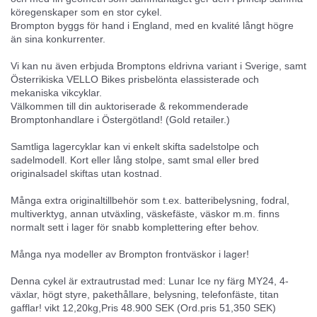
köregenskaper som en stor cykel.
Brompton byggs för hand i England, med en kvalité långt högre
än sina konkurrenter.
Vi kan nu även erbjuda Bromptons eldrivna variant i Sverige, samt
Österrikiska VELLO Bikes prisbelönta elassisterade och
mekaniska vikcyklar.
Välkommen till din auktoriserade & rekommenderade
Bromptonhandlare i Östergötland! (Gold retailer.)
Samtliga lagercyklar kan vi enkelt skifta sadelstolpe och
sadelmodell. Kort eller lång stolpe, samt smal eller bred
originalsadel skiftas utan kostnad.
Många extra originaltillbehör som t.ex. batteribelysning, fodral,
multiverktyg, annan utväxling, väskefäste, väskor m.m. finns
normalt sett i lager för snabb komplettering efter behov.
Många nya modeller av Brompton frontväskor i lager!
Denna cykel är extrautrustad med: Lunar Ice ny färg MY24, 4-
växlar, högt styre, pakethållare, belysning, telefonfäste, titan
gafflar! vikt 12,20kg,Pris 48.900 SEK (Ord.pris 51,350 SEK)