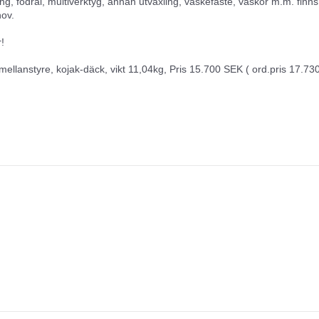
ing, fodral, multiverktyg, annan utväxling, väskefäste, väskor m.m. finns
hov.
!
mellanstyre, kojak-däck, vikt 11,04kg, Pris 15.700 SEK ( ord.pris 17.73