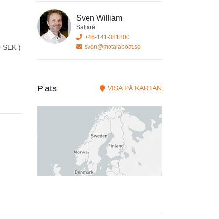
Sven William
Säljare
+46-141-381800
sven@motalaboat.se
0 SEK )
Plats
VISA PÅ KARTAN