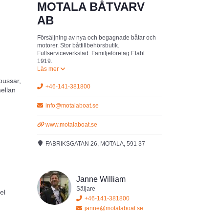
MOTALA BÅTVARV
AB
Försäljning av nya och begagnade båtar och
motorer. Stor båttillbehörsbutik.
Fullserviceverkstad. Familjeföretag Etabl.
1919.
bussar,
+46-141-381800
mellan
info@motalaboat.se
www.motalaboat.se
FABRIKSGATAN 26, MOTALA, 591 37
Janne William
Säljare
el
+46-141-381800
janne@motalaboat.se