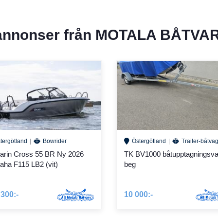
 annonser från
MOTALA BÅTVAR
tergötland
Bowrider
Östergötland
Trailer-båtva
rin Cross 55 BR Ny 2026
TK BV1000 båtupptagningsv
ha F115 LB2 (vit)
beg
 300:-
10 000:-