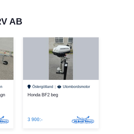
V AB
gn
Östergötland
Utombordsmotor
agn
Honda BF2 beg
3 900:-