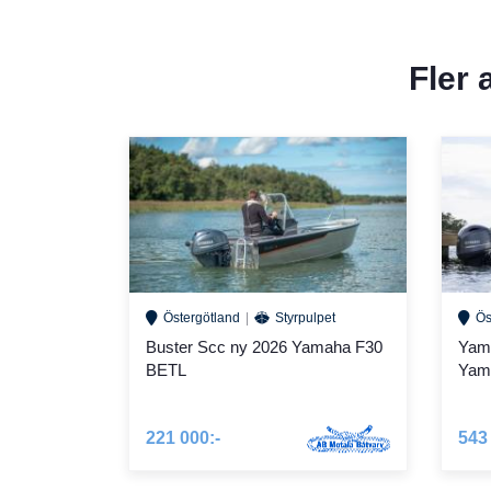
Fler
Östergötland
Styrpulpet
Ös
Buster Scc ny 2026 Yamaha F30
Yama
BETL
Yama
221 000:-
543