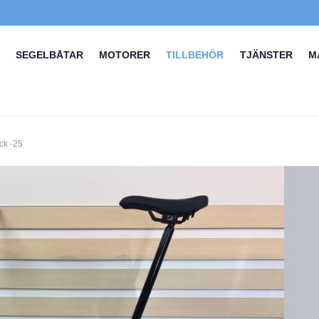
SEGELBÅTAR
MOTORER
TILLBEHÖR
TJÄNSTER
M
ck -25