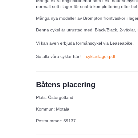
Många extra originaltillbehör som t.ex. batteribelysn
normalt sett i lager för snabb komplettering efter be
Många nya modeller av Brompton frontväskor i lager
Denna cykel är utrustad med: Black/Black, 2-växlar, 
Vi kan även erbjuda förmånscykel via Leaseabike.
Se alla våra cyklar här! -
cyklarilager.pdf
Båtens placering
Plats: Östergötland
Kommun: Motala
Postnummer: 59137