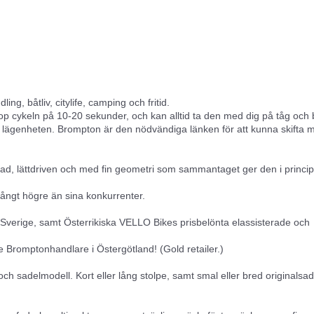
ng, båtliv, citylife, camping och fritid.
ihop cykeln på 10-20 sekunder, och kan alltid ta den med dig på tåg och 
upp i lägenheten. Brompton är den nödvändiga länken för att kunna skifta 
lad, lättdriven och med fin geometri som sammantaget ger den i princip
ångt högre än sina konkurrenter.
 Sverige, samt Österrikiska VELLO Bikes prisbelönta elassisterade och
Bromptonhandlare i Östergötland! (Gold retailer.)
och sadelmodell. Kort eller lång stolpe, samt smal eller bred originalsad