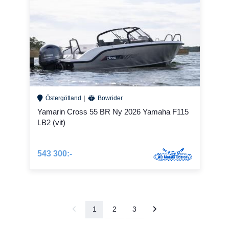
Östergötland
Bowrider
Yamarin Cross 55 BR Ny 2026 Yamaha F115
LB2 (vit)
543 300:-
1
2
3