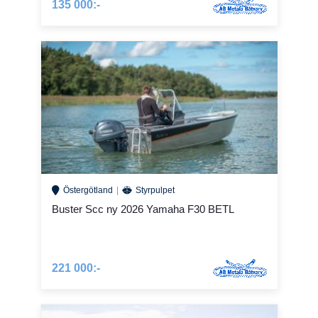
135 000:-
Östergötland
Styrpulpet
Buster Scc ny 2026 Yamaha F30 BETL
221 000:-