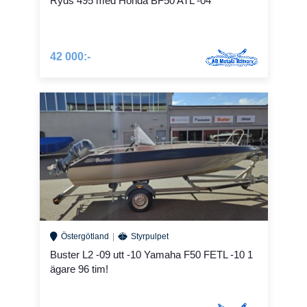
Ryds 495 med Honda BF50 ATL -04
42 000:-
Östergötland
Styrpulpet
Buster L2 -09 utt -10 Yamaha F50 FETL -10 1
ägare 96 tim!