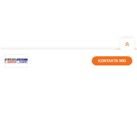
KONTAKTA MIG
Peder Murell
Säljare
0850335163
peder@marindepan.se
Få nyhetsbrev med alla nya
annonser