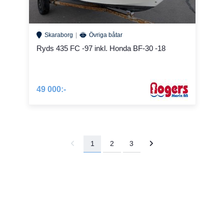
Skaraborg
Övriga båtar
Ryds 435 FC -97 inkl. Honda BF-30 -18
49 000:-
1
2
3