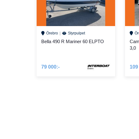
Örebro
Styrpulpet
Ör
Bella 490 R Mariner 60 ELPTO
Camp
3,0
79 000:-
109