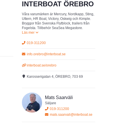
INTERBOAT ÖREBRO
Våra varumärken är Mercury, Nordkapp, Sting,
Uttern, HR Boat, Victory, Oskwig och Kimple.
Bryggor från Svenska Flytblock, trailers från
Fogelsta. Tillbehör SeaSea Megastore.
019-311200
info.orebro@interboat.se
interboat.se/orebro
Karosserigatan 4, ÖREBRO, 703 69
Mats Saarväli
Säljare
019-311200
mats.saarvali@interboat.se