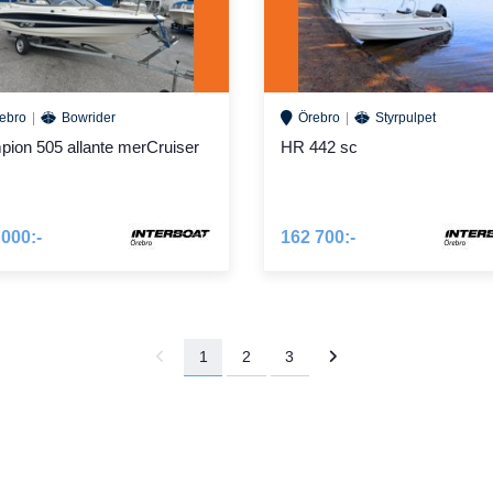
ebro
Bowrider
Örebro
Styrpulpet
ion 505 allante merCruiser
HR 442 sc
 000:-
162 700:-
1
2
3