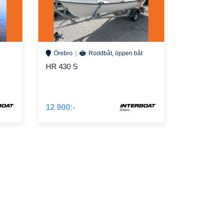
Örebro
Roddbåt, öppen båt
HR 430 S
12 900:-