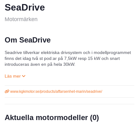
SeaDrive
Motormärken
Om SeaDrive
Seadrive tillverkar elektriska drivsystem och i modellprogrammet
finns det idag två st pod:ar på 7,5kW resp 15 kW och snart
introduceras även en på hela 30kW.
Seadrive är unika med att pod:en går att vrida vilket skapar
fantastisk manöverbarhet. Det finns flera olika styrsystem att välja
på. Allt från enklare mekaniska till elektronisk styrning med
www.kgkmotor.se/products/affarsenhet-marin/seadrive/
joystick.
Aktuella motormodeller (
0
)