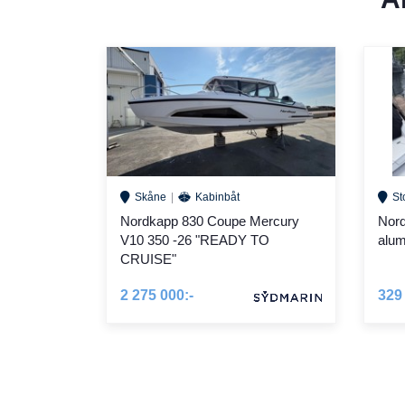
Skåne
Kabinbåt
St
Nordkapp 830 Coupe Mercury
Nord
V10 350 -26 "READY TO
alum
CRUISE"
2 275 000:-
329