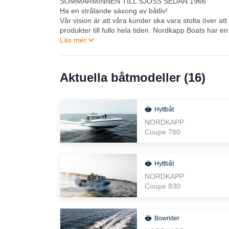
SOMMARMINNEN TILL SJÖSS SEDAN 1966
Ha en strålande säsong av båtliv!
Vår vision är att våra kunder ska vara stolta över a
produkter till fullo hela tiden. Nordkapp Boats har en
och planera långsiktigt, också genom att ge våra ku
Den solida finansiella ställningen ger oss grunden fö
får uppmuntrande feedback från våra kunder. Inget
Aktuella båtmodeller (
16
)
2013 var ett fantastiskt år för Nordkapp Boats. Vår n
prestigefyllda priset European Powerboat of the Year
ännu bättre jobb under de kommande åren. Nu är Nordk
priser och innehar utmärkelsen för Design Excellen
Hyttbåt
NORDKAPP
Coupe 780
Hyttbåt
NORDKAPP
Coupe 830
Bowrider