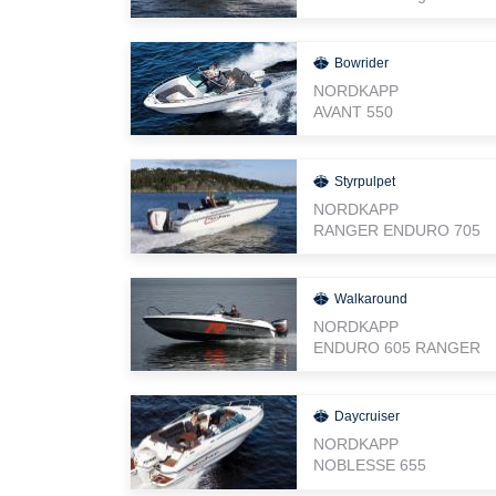
Bowrider
NORDKAPP
AVANT 550
Styrpulpet
NORDKAPP
RANGER ENDURO 705
Walkaround
NORDKAPP
ENDURO 605 RANGER
Daycruiser
NORDKAPP
NOBLESSE 655