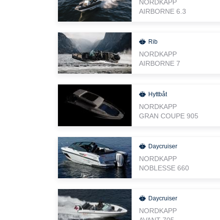
NORDKAPP
AIRBORNE 6.3
Rib
NORDKAPP
AIRBORNE 7
Hyttbåt
NORDKAPP
GRAN COUPE 905
Daycruiser
NORDKAPP
NOBLESSE 660
Daycruiser
NORDKAPP