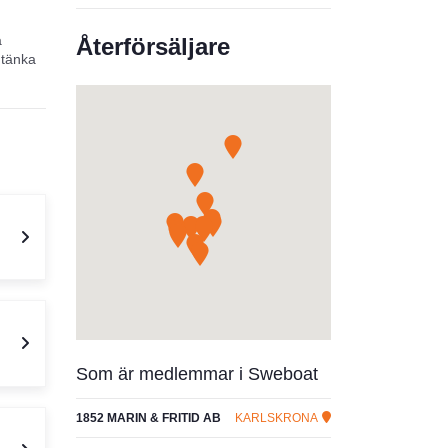
a
Återförsäljare
 tänka
 är.
mans. Vi
öra ett
 tre
Som är medlemmar i Sweboat
1852 MARIN & FRITID AB
KARLSKRONA