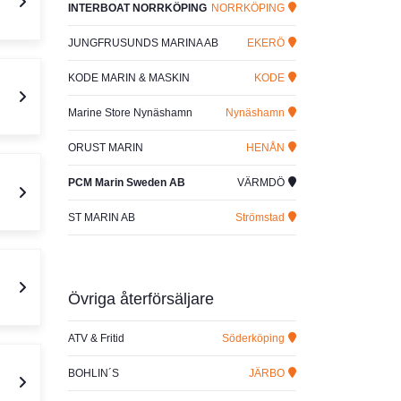
INTERBOAT NORRKÖPING
NORRKÖPING
JUNGFRUSUNDS MARINA AB
EKERÖ
KODE MARIN & MASKIN
KODE
Marine Store Nynäshamn
Nynäshamn
ORUST MARIN
HENÅN
PCM Marin Sweden AB
VÄRMDÖ
ST MARIN AB
Strömstad
Övriga återförsäljare
ATV & Fritid
Söderköping
BOHLIN´S
JÄRBO