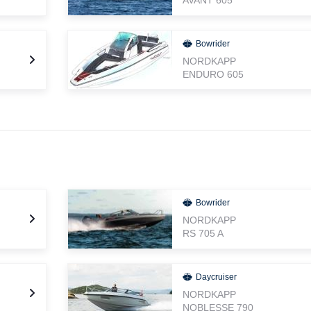
AVANT 605
Bowrider
NORDKAPP
ENDURO 605
Bowrider
NORDKAPP
RS 705 A
Daycruiser
NORDKAPP
NOBLESSE 790