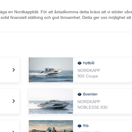
tt äga en Nordkappbåt. För att åstadkomma detta krävs att vi stöder vår
 solid finansiell ställning och god lönsamhet. Detta ger oss möjlighet att
nder den trygghet som behövs för en så stor investering som ett båtköp
r en arbetsplats där alla trivs med att arbeta och har en bra tid tillsam
 behagar oss mer än så.
ya Enduro 605-modell fick flera priser i Norge och nominerades till det
 i klassen mindre än 25 meter. Ett sådant erkännande hjälper oss att g
app inte helt obekant med distinktioner, då vi också tidigare har fått
ce från Norska Designrådet.
Hyttbåt
NORDKAPP
905 Coupe
Bowrider
NORDKAPP
NOBLESSE 830
Rib