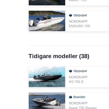
AVANT 705
Styrpulpet
NORDKAPP
ENDURO 705
Tidigare modeller (
38
)
Styrpulpet
NORDKAPP
RS 705 E
Bowrider
NORDKAPP
Avant 705 Ranger