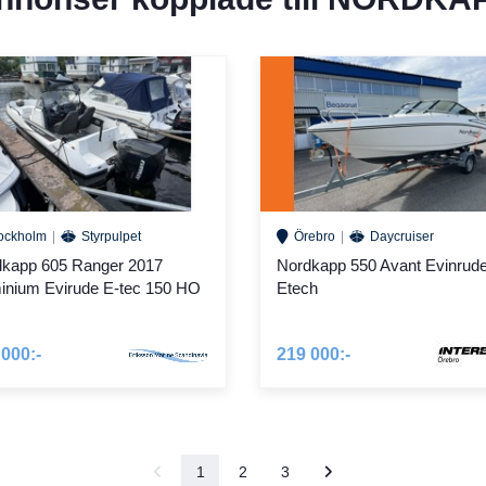
ockholm
Styrpulpet
Örebro
Daycruiser
kapp 605 Ranger 2017
Nordkapp 550 Avant Evinrud
inium Evirude E-tec 150 HO
Etech
 000:-
219 000:-
1
2
3