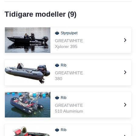
Tidigare modeller (
9
)
Styrpulpet
GREATWHITE
Xplorer 395
Rib
GREATWHITE
380
Rib
GREATWHITE
510 Aluminium
Rib