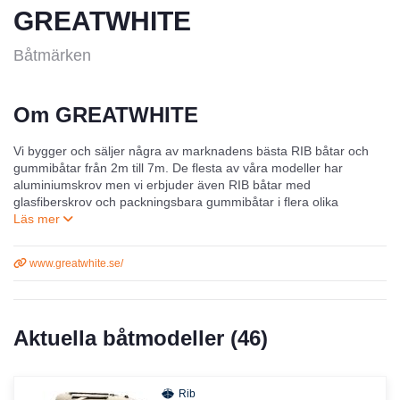
GREATWHITE
Båtmärken
Om GREATWHITE
Vi bygger och säljer några av marknadens bästa RIB båtar och
gummibåtar från 2m till 7m. De flesta av våra modeller har
aluminiumskrov men vi erbjuder även RIB båtar med
glasfiberskrov och packningsbara gummibåtar i flera olika
varianter av bästa möjliga kvalitet.
Båtpaketen levereras uteslutande med Mercury motorer men vi är
www.greatwhite.se/
även auktoriserade av Tohatsu.
Dessutom har vi mängder med tillbehör som hör det marina livet
till, besök oss gärna på vår utställning i Gränna eller på
Aktuella båtmodeller (
46
)
Greatwhite.se
.
Rib