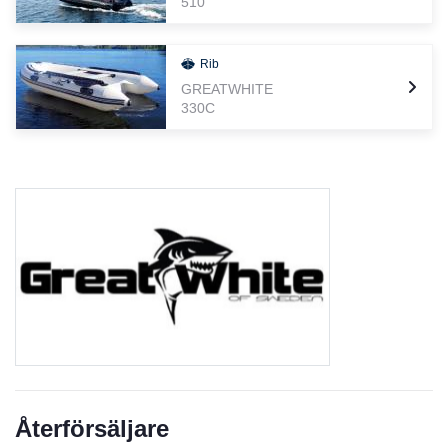
510
Rib
GREATWHITE
330C
Återförsäljare