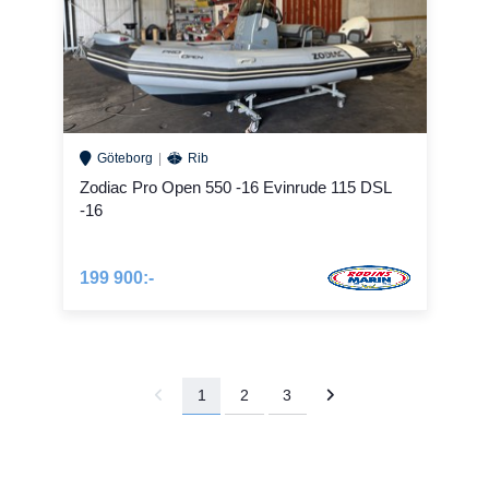
Göteborg
Rib
Zodiac Pro Open 550 -16 Evinrude 115 DSL
-16
199 900:-
1
2
3