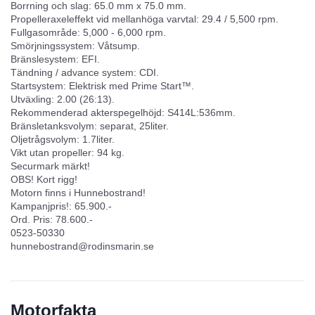
Borrning och slag: 65.0 mm x 75.0 mm.
Propelleraxeleffekt vid mellanhöga varvtal: 29.4 / 5,500 rpm.
Fullgasområde: 5,000 - 6,000 rpm.
Smörjningssystem: Våtsump.
Bränslesystem: EFI.
Tändning / advance system: CDI.
Startsystem: Elektrisk med Prime Start™.
Utväxling: 2.00 (26:13).
Rekommenderad akterspegelhöjd: S414L:536mm.
Bränsletanksvolym: separat, 25liter.
Oljetrågsvolym: 1.7liter.
Vikt utan propeller: 94 kg.
Securmark märkt!
OBS! Kort rigg!
Motorn finns i Hunnebostrand!
Kampanjpris!: 65.900.-
Ord. Pris: 78.600.-
0523-50330
hunnebostrand@rodinsmarin.se
Motorfakta