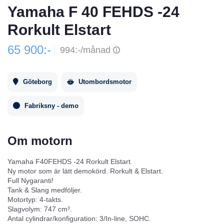
Yamaha F 40 FEHDS -24
Rorkult Elstart
65 900:-
994:-/månad
Göteborg
Utombordsmotor
Fabriksny - demo
Om motorn
Yamaha F40FEHDS -24 Rorkult Elstart.
Ny motor som är lätt demokörd. Rorkult & Elstart.
Full Nygaranti!
Tank & Slang medföljer.
Motortyp: 4-takts.
Slagvolym: 747 cm³.
Antal cylindrar/konfiguration: 3/In-line, SOHC.