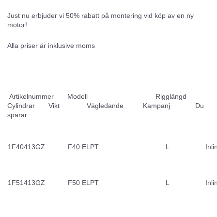
Just nu erbjuder vi 50% rabatt på montering vid köp av en ny
motor!
Alla priser är inklusive moms
Artikelnummer Modell Rigglängd
Cylindrar Vikt Vägledande Kampanj Du
sparar
1F40413GZ
F40 ELPT
L
Inli
1F51413GZ
F50 ELPT
L
Inli