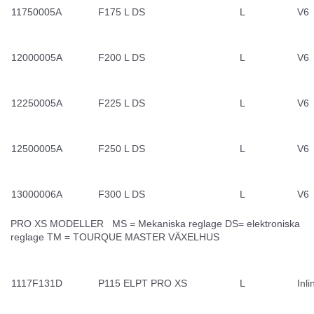
11750005A
F175 L DS
L
V6
12000005A
F200 L DS
L
V6
12250005A
F225 L DS
L
V6
12500005A
F250 L DS
L
V6
13000006A
F300 L DS
L
V6
PRO XS MODELLER MS = Mekaniska reglage DS= elektroniska
reglage TM = TOURQUE MASTER VÄXELHUS
1117F131D
P115 ELPT PRO XS
L
Inli