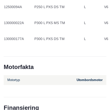
12500094A
P250 L PXS DS TM
L
V6
130000022A
P300 L PXS MS TM
L
V6
130000177A
P300 L PXS DS TM
L
V6
Motorfakta
Motortyp
Utombordsmotor
Finansiering