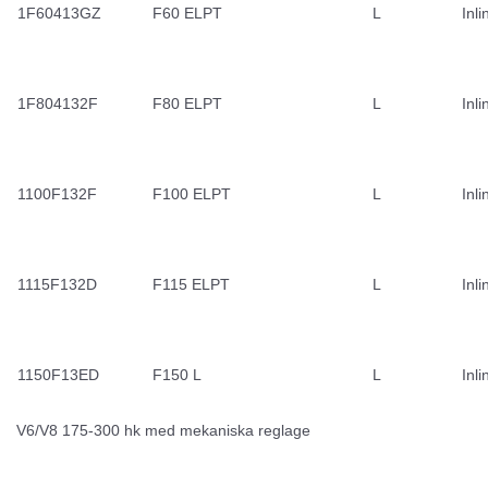
1F60413GZ
F60 ELPT
L
Inli
1F804132F
F80 ELPT
L
Inli
1100F132F
F100 ELPT
L
Inli
1115F132D
F115 ELPT
L
Inli
1150F13ED
F150 L
L
Inli
V6/V8 175-300 hk med mekaniska reglage