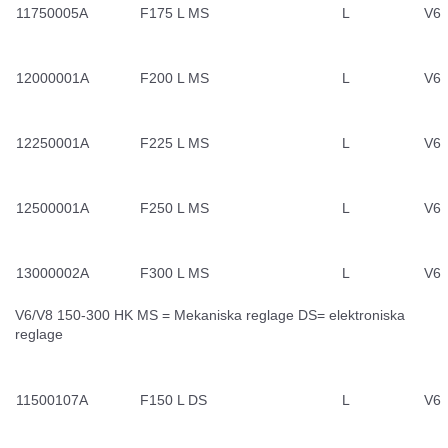
11750005A
F175 L MS
L
V6
12000001A
F200 L MS
L
V6
12250001A
F225 L MS
L
V6
12500001A
F250 L MS
L
V6
13000002A
F300 L MS
L
V6
V6/V8 150-300 HK MS = Mekaniska reglage DS= elektroniska
reglage
11500107A
F150 L DS
L
V6