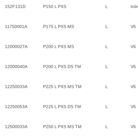
152F131D
P150 L PXS
L
Inli
11750001A
P175 L PXS MS
L
V6
12000027A
P200 L PXS MS
L
V6
12000040A
P200 L PXS DS TM
L
V6
12250033A
P225 L PXS MS TM
L
V6
12250053A
P225 L PXS DS TM
L
V6
12500033A
P250 L PXS MS TM
L
V6