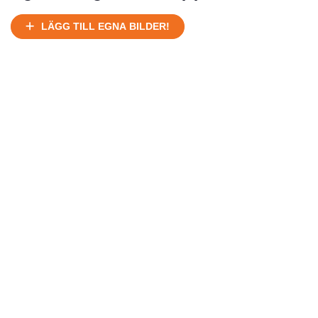
Ej körbart skick, bör transporteras på land
Under normalt skick, kan kräva reparation
LÄGG TILL EGNA BILDER!
Normalt skick
Försäljningsår
Årsmodell
Skick
Pris
Motor