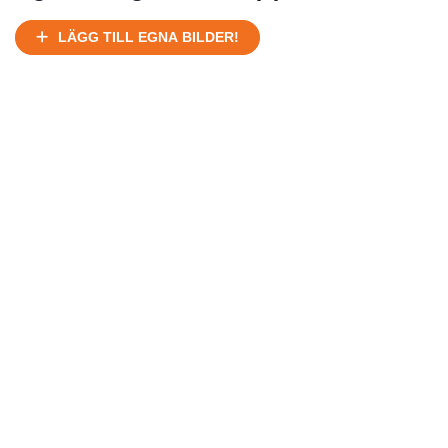
Ej körbart skick, bör transporteras på land
Under normalt skick, kan kräva reparation
LÄGG TILL EGNA BILDER!
Normalt skick
Försäljningsår
Årsmodell
Skick
Pris
Motor