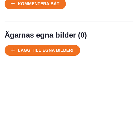
Ej körbart skick, bör transporteras på land
KOMMENTERA BÅT
Under normalt skick, kan kräva reparation
Normalt skick
Välhållen
Mycket välhållen
Ägarnas egna bilder (
0
)
Ej körbart skick, bör transporteras på land
Under normalt skick, kan kräva reparation
LÄGG TILL EGNA BILDER!
Normalt skick
Försäljningsår
Årsmodell
Skick
Pris
Motor