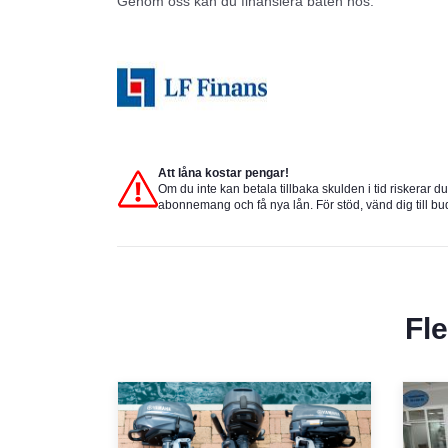
Genom oss kan du finansiera båten hos:
Att låna kostar pengar!
Om du inte kan betala tillbaka skulden i tid riskerar d
abonnemang och få nya lån. För stöd, vänd dig till b
Fl