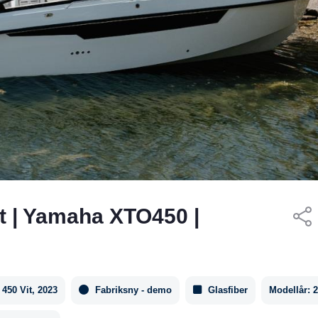
 | Yamaha XTO450 |
50 Vit, 2023
Fabriksny - demo
Glasfiber
Modellår:
2