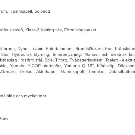
ström, Hamnkapell, Solbädd
rlås klass-3, Klass-3 Kätting+lås, Förtöjningspaket
sittbrunn, Dynor - cabin, Entertainment, Brandsläckare, Fast bränsleta
filter, Hydraulisk styrning, Innerbelysning, Manuell och elektrisk l
slag i rostfritt stål, Spis, Tiltratt, Tvåbatterisystem, Toalett - elektr
 sida, Yamaha Y-COP startspärr, Yamarin Q 16", Klädskåp, Däcksbel
Värmare, Ekolod, Akterkapell, Hamnkapell, Trimplan, Dubbelbatteri
enmålning och mycket mer.
 Bank