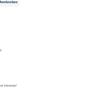
Utombordare
!
st intresse!