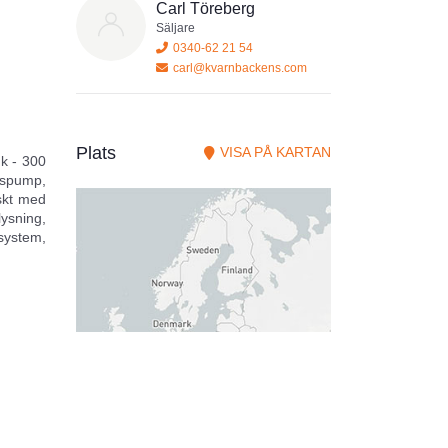
Carl Töreberg
Säljare
0340-62 21 54
carl@kvarnbackens.com
Plats
VISA PÅ KARTAN
nk - 300
änspump,
iskt med
ysning,
system,