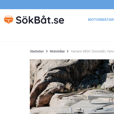
MOTORBÅTAR
Startsidan
Motorbåtar
Yamarin 88DC Demobåt | Yam