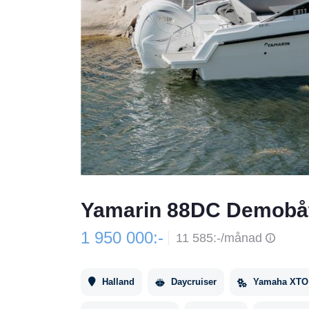
Yamarin 88DC Demobåt
1 950 000:-
11 585:-/månad
Halland
Daycruiser
Yamaha XTO 4