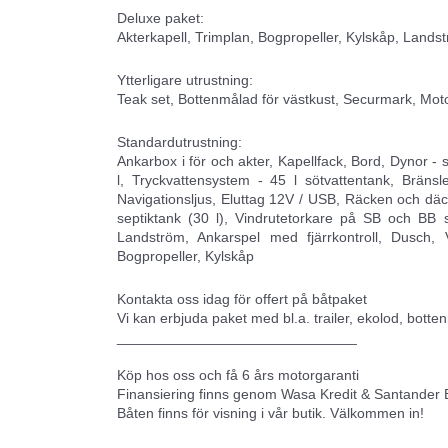
Deluxe paket:
Akterkapell, Trimplan, Bogpropeller, Kylskåp, Land
Ytterligare utrustning:
Teak set, Bottenmålad för västkust, Securmark, Moto
Standardutrustning:
Ankarbox i för och akter, Kapellfack, Bord, Dynor - 
l, Tryckvattensystem - 45 l sötvattentank, Bränsle
Navigationsljus, Eluttag 12V / USB, Räcken och däcksbe
septiktank (30 l), Vindrutetorkare på SB och BB
Landström, Ankarspel med fjärrkontroll, Dusch, 
Bogpropeller, Kylskåp
Kontakta oss idag för offert på båtpaket
Vi kan erbjuda paket med bl.a. trailer, ekolod, bott
______________________________
Köp hos oss och få 6 års motorgaranti
Finansiering finns genom Wasa Kredit & Santander
Båten finns för visning i vår butik. Välkommen in!