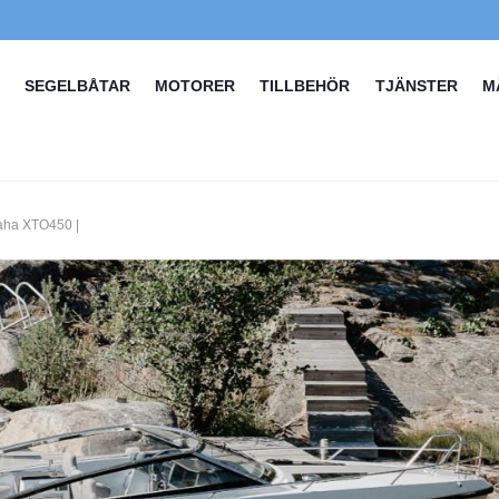
SEGELBÅTAR
MOTORER
TILLBEHÖR
TJÄNSTER
M
aha XTO450 |