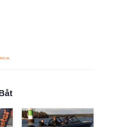
ket.se
.
Båt