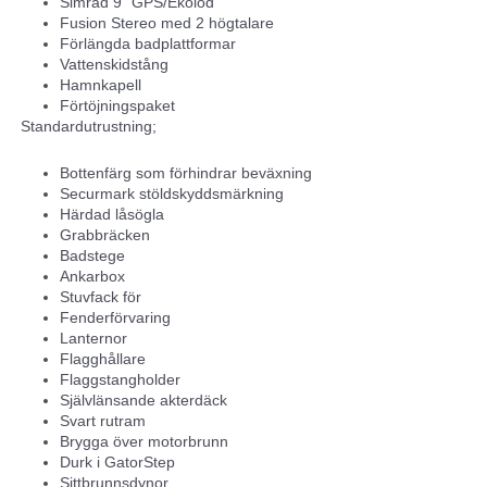
Simrad 9” GPS/Ekolod
Fusion Stereo med 2 högtalare
Förlängda badplattformar
Vattenskidstång
Hamnkapell
Förtöjningspaket
Standardutrustning;
Bottenfärg som förhindrar beväxning
Securmark stöldskyddsmärkning
Härdad låsögla
Grabbräcken
Badstege
Ankarbox
Stuvfack för
Fenderförvaring
Lanternor
Flagghållare
Flaggstangholder
Självlänsande akterdäck
Svart rutram
Brygga över motorbrunn
Durk i GatorStep
Sittbrunnsdynor