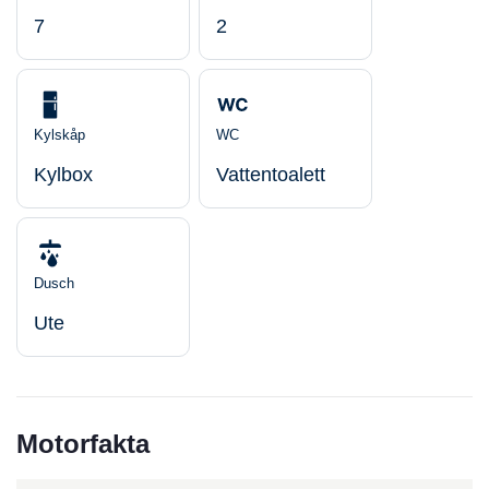
7
2
Kylskåp
WC
Kylbox
Vattentoalett
Dusch
Ute
Motorfakta