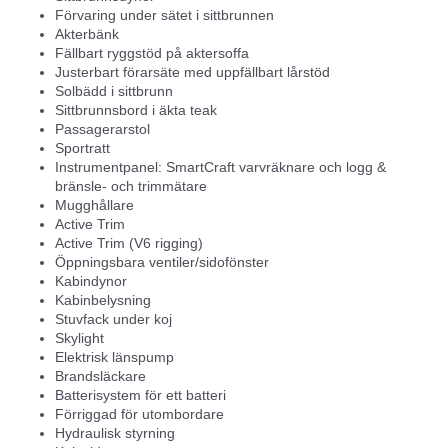
Förvaring under sätet i sittbrunnen
Akterbänk
Fällbart ryggstöd på aktersoffa
Justerbart förarsäte med uppfällbart lårstöd
Solbädd i sittbrunn
Sittbrunnsbord i äkta teak
Passagerarstol
Sportratt
Instrumentpanel: SmartCraft varvräknare och logg &
bränsle- och trimmätare
Mugghållare
Active Trim
Active Trim (V6 rigging)
Öppningsbara ventiler/sidofönster
Kabindynor
Kabinbelysning
Stuvfack under koj
Skylight
Elektrisk länspump
Brandsläckare
Batterisystem för ett batteri
Förriggad för utombordare
Hydraulisk styrning