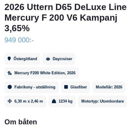
2026 Uttern D65 DeLuxe Line
Mercury F 200 V6 Kampanj
3,65%
949 000:-
Östergötland
Daycruiser
Mercury F200 White Edition, 2026
Fabriksny - utställning
Glasfiber
Modellår:
2026
6,30 m x 2,46 m
1234 kg
Motortyp:
Utombordare
Om båten